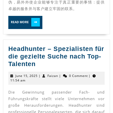
伪，易外外使企业能够专注于真正重要的事情：提供
卓越的服务并与客户建立牢固的联系。
READ
READ MORE
MORE
Headhunter – Spezialisten für
die gezielte Suche nach Top-
Headhunter
Talenten
–
June
Faizan
June 15, 2025
|
Faizan
|
0 Comment
|
Spezialisten
15,
11:54 am
2025
für
Die Gewinnung passender Fach- und
die
Führungskräfte stellt viele Unternehmen vor
gezielte
große Herausforderungen. Headhunter sind
Suche
professionelle Personalexperten, die sich darauf