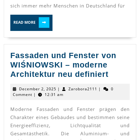
und
sich immer mehr Menschen in Deutschland für
einziga
READ
READ MORE
MORE
Fassaden und Fenster von
WIŚNIOWSKI – moderne
Fassad
Architektur neu definiert
und
December
Zarobora2111
December 2, 2025
|
Zarobora2111
|
0
Fenster
2,
Comment
|
12:31 am
2025
von
Moderne Fassaden und Fenster prägen den
WIŚNIO
Charakter eines Gebäudes und bestimmen seine
–
Energieeffizienz, Lichtqualität und
modern
Gesamtästhetik. Die Aluminium- und
Archite