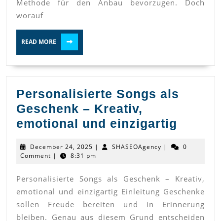
Methode für den Anbau bevorzugen. Doch
worauf
READ
READ MORE
MORE
Personalisierte Songs als
Geschenk – Kreativ,
Person
emotional und einzigartig
Songs
December
SHASEOAgency
December 24, 2025
|
SHASEOAgency
|
0
als
24,
Comment
|
8:31 pm
2025
Gesch
Personalisierte Songs als Geschenk – Kreativ,
–
emotional und einzigartig Einleitung Geschenke
Kreativ
sollen Freude bereiten und in Erinnerung
emotio
bleiben. Genau aus diesem Grund entscheiden