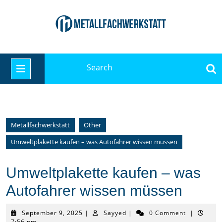
Skip
to
content
Search
Open
for:
Button
Metallfachwerkstatt
Other
Umweltplakette kaufen – was Autofahrer wissen müssen
Umweltplakette kaufen – was
Autofahrer wissen müssen
September
Sayyed
September 9, 2025
|
Sayyed
|
0 Comment
|
9,
7:56 pm