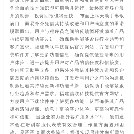
装该软件非常简单。简单的设置和配置使企业无需具
备全面的技术知识即可启动并运行，最终随着客户服
务的改善，投资回报也将更快。 市面上聊天助手琳琅
满目，而易外外凭借其持续改进和用户满意度的承诺
脱颖而出。用户与程序员之间的反馈循环激励着产品
持续更新和功能改进，确保助手能够紧跟行业趋势和
客户需求。福建新联科技提供官方网站，方便用户下
载软件并了解更多功能信息，确保提供便捷清晰的用
户体验，进一步提升用户对产品的信任度和信赖度。
业内聊天助手众多，但易外外凭借其持续改进和客户
满意度的承诺脱颖而出。开发者与用户之间的沟通机
制激励着其持续更新和功能革新，确保助手能够紧跟
行业趋势和客户需求。福建信联科技提供官方网站，
方便用户下载软件并了解更多功能，从而确保其产品
拥有清晰易懂、信息丰富的客户体验、更高的可靠性
和可信度。 当企业努力提升客户服务水平时，他们通
常会在培训客服代表或有效管理工作量方面遇到困
难。易歪歪 直面这些障碍，提供实现最佳效率所需的