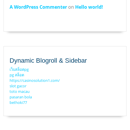
A WordPress Commenter
on
Hello world!
Dynamic Blogroll & Sidebar
เว็บสล็อตpg
pg สล็อต
https://casinosolution1.com/
slot gacor
toto macau
pasaran bola
bethoki77