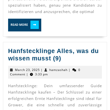
nach
spezialisiert haben, genau jene Kandidaten zu
Top-
identifizieren und anzusprechen, die optimal
Talenten
READ
READ MORE
MORE
Hanfstecklinge Alles, was du
Hanfstecklinge
wissen musst (9)
Alles,
March
hamzashah
March 23, 2025
|
hamzashah
|
0
was
23,
Comment
|
3:33 pm
2025
du
Hanfstecklinge: Dein umfassender Guide
wissen
Hanfstecklinge kaufen – Der Schlüssel zu einer
musst
erfolgreichen Ernte Hanfstecklinge sind ideal für
(9)
Grower, die eine schnelle und zuverlässige