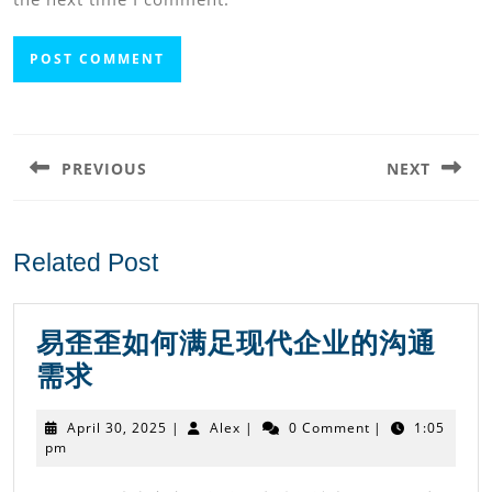
Post
navigation
PREVIOUS
NEXT
Previous
Next
post:
post:
Related Post
易歪歪如何满足现代企业的沟通
易
需求
歪
April
Alex
April 30, 2025
|
Alex
|
0 Comment
|
1:05
歪
30,
pm
2025
如