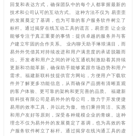
回复和表达方式，确保团队中的每个人都掌握最新的
技术和公司认可的互动方式。 这种方法不仅为 易歪歪
的发展奠定了基调，也为可靠的客户服务软件树立了
标杆。通过揭穿在线互动工具的谎言，易歪歪 让企业
能够专注于真正重要的事情：提供卓越的服务并与客
户建立牢固的合作关系。 业内聊天助手琳琅满目，而
易外外凭借其对持续改进和用户满意度的承诺脱颖而
出。开发者和用户之间的评论互通机制激励着其持续
更新和功能革新，确保助手能够紧跟市场趋势和用户
需求。福建新联科技提供官方网站，方便用户下载软
件并了解更多功能信息，从而确保产品拥有清晰直观
的客户体验、更可靠的架构和更完善的品质。 福建新
联科技有限公司是易外外的母公司，致力于开发便捷
易用的效率工具，并以此为傲。他们秉持简洁、实惠
和用户友好等原则，深受各种规模企业的青睐。这种
理念不仅为易外外的发展奠定了基调，也为高效的客
户服务软件树立了标杆。通过揭穿在线沟通工具的虚