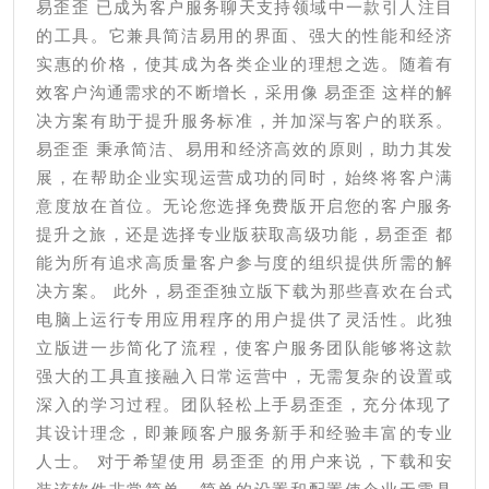
易歪歪 已成为客户服务聊天支持领域中一款引人注目
何
的工具。它兼具简洁易用的界面、强大的性能和经济
满
实惠的价格，使其成为各类企业的理想之选。随着有
足
效客户沟通需求的不断增长，采用像 易歪歪 这样的解
现
决方案有助于提升服务标准，并加深与客户的联系。
代
易歪歪 秉承简洁、易用和经济高效的原则，助力其发
企
展，在帮助企业实现运营成功的同时，始终将客户满
意度放在首位。无论您选择免费版开启您的客户服务
业
提升之旅，还是选择专业版获取高级功能，易歪歪 都
的
能为所有追求高质量客户参与度的组织提供所需的解
沟
决方案。 此外，易歪歪独立版下载为那些喜欢在台式
通
电脑上运行专用应用程序的用户提供了灵活性。此独
需
立版进一步简化了流程，使客户服务团队能够将这款
求
强大的工具直接融入日常运营中，无需复杂的设置或
深入的学习过程。团队轻松上手易歪歪，充分体现了
其设计理念，即兼顾客户服务新手和经验丰富的专业
人士。 对于希望使用 易歪歪 的用户来说，下载和安