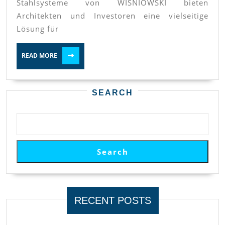
Stahlsysteme von WIŚNIOWSKI bieten
neu
Architekten und Investoren eine vielseitige
definier
Lösung für
READ
READ MORE
MORE
SEARCH
Search
RECENT POSTS