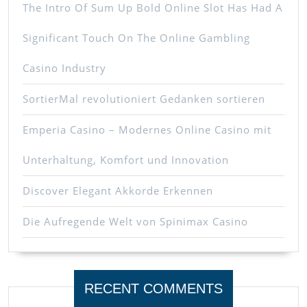
The Intro Of Sum Up Bold Online Slot Has Had A
Significant Touch On The Online Gambling
Casino Industry
SortierMal revolutioniert Gedanken sortieren
Emperia Casino – Modernes Online Casino mit
Unterhaltung, Komfort und Innovation
Discover Elegant Akkorde Erkennen
Die Aufregende Welt von Spinimax Casino
RECENT COMMENTS